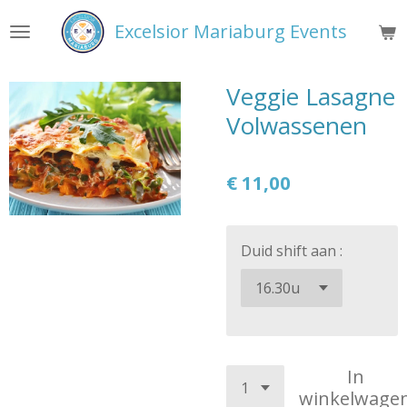
Ga
Excelsior Mariaburg Events
direct
naar
de
Veggie Lasagne
hoofdinhoud
Volwassenen
€ 11,00
Duid shift aan :
In
winkelwage